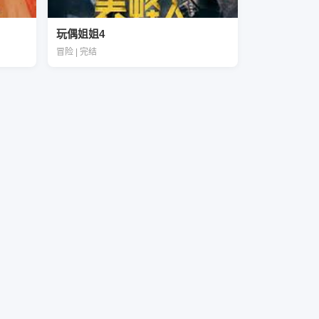
玩偶姐姐4
冒险 | 完结