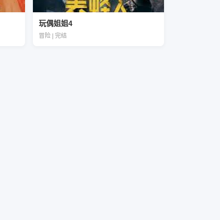
玩偶姐姐4
冒险 | 完结